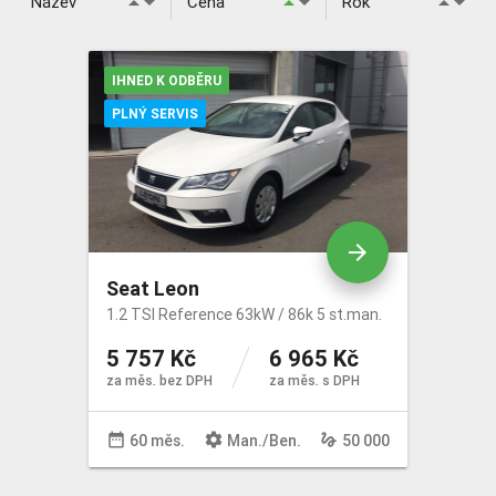
arrow_drop_down
arrow_drop_down
arrow_drop_down
arrow_drop_up
arrow_drop_up
arrow_drop_up
Název
Cena
Rok
Určeno pro: FO/PO
IHNED K ODBĚRU
Palivo
PLNÝ SERVIS
Převodovka
Pohon
arrow_forward
Seat Leon
Barva
1.2 TSI Reference 63kW / 86k 5 st.man.
5 757 Kč
6 965 Kč
Karoserie
za měs. bez DPH
za měs. s DPH
Stav tachometru do
date_range
settings
gesture
60 měs.
Man
./
Ben
.
50 000