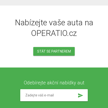
Výbava
Nabízejte vaše auta na
OPERATIO.cz
STÁT SE PARTNEREM
Odebírejte akční nabídky aut
send