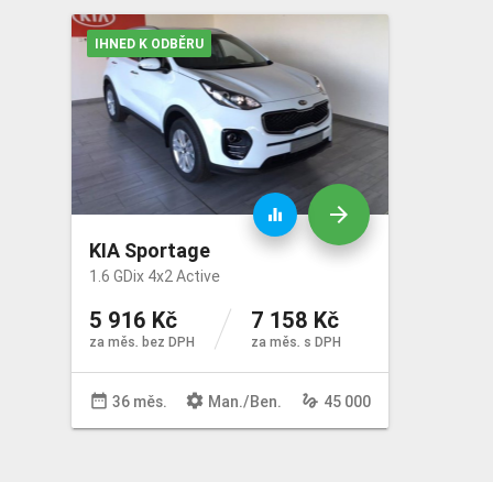
IHNED K ODBĚRU
arrow_forward
equalizer
KIA Sportage
1.6 GDix 4x2 Active
5 916 Kč
7 158 Kč
za měs. bez DPH
za měs. s DPH
date_range
settings
gesture
36 měs.
Man
./
Ben
.
45 000