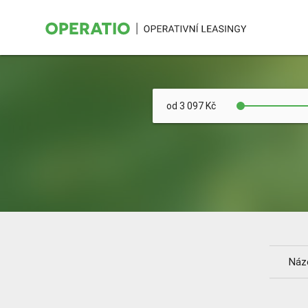
od 3 097 Kč
Kraj
Určeno pro: FO/PO
Barva
Náz