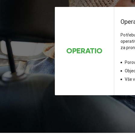
Opera
Potřebu
operati
za pron
OPERATIO
Porov
Objed
Vše v