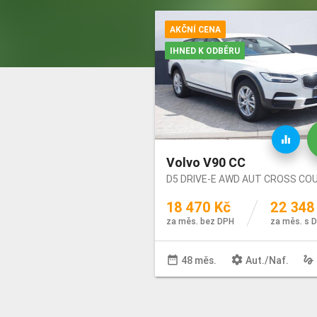
AKČNÍ CENA
Barva
IHNED K ODBĚRU
equalizer
Volvo V90 CC
D5 DRIVE-E AWD AUT CROSS CO
18 470 Kč
22 348
za měs. bez DPH
za měs. s 
date_range
settings
gesture
48 měs.
Aut
./
Naf
.