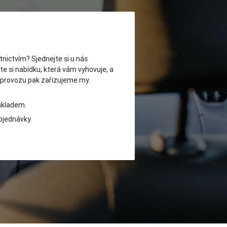
tnictvím? Sjednejte si u nás
rte si nabídku, která vám vyhovuje, a
 provozu pak zařizujeme my.
 skladem.
bjednávky.