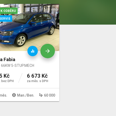
 K ODBĚRU
Výbava
SERVIS
arrow_forward
equalizer
a Fabia
SI 66KW 5-STUP.MECH
5 Kč
6 673 Kč
. bez DPH
za měs. s DPH
settings
gesture
měs.
Man
./
Ben
.
60 000