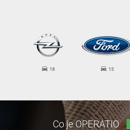
directions_car
directions_car
18
15
Co je OPERATIO