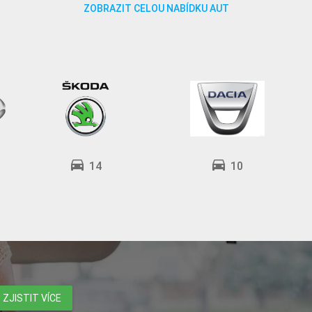
ZOBRAZIT CELOU NABÍDKU AUT
directions_car
directions_car
14
10
ZJISTIT VÍCE