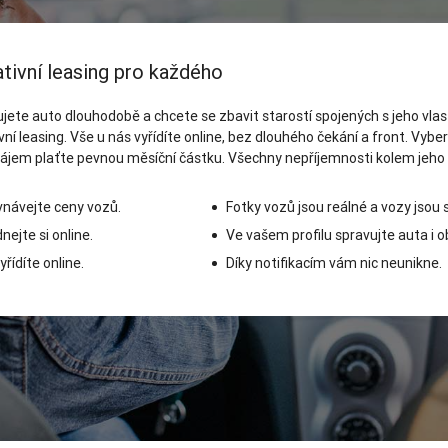
tivní leasing pro každého
jete auto dlouhodobě a chcete se zbavit starostí spojených s jeho vlas
vní leasing. Vše u nás vyřídíte online, bez dlouhého čekání a front. Vybe
ájem plaťte pevnou měsíční částku. Všechny nepříjemnosti kolem jeho
návejte ceny vozů.
Fotky vozů jsou reálné a vozy jsou
nejte si online.
Ve vašem profilu spravujte auta i o
yřídíte online.
Díky notifikacím vám nic neunikne.