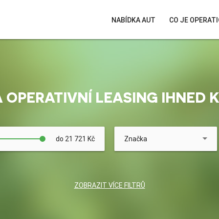
NABÍDKA AUT
CO JE OPERATI
 OPERATIVNÍ LEASING IHNED 
do 21 721 Kč
Značka
Délka pronájmu
Celkový nájezd
ZOBRAZIT VÍCE FILTRŮ
Palivo
Převodovka