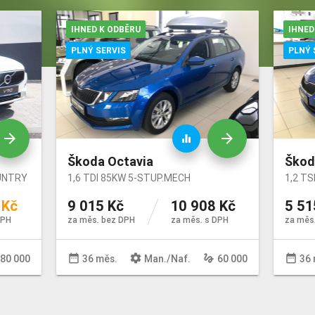
IHNED K ODBĚRU
IHNED
Karoserie
Stav tachometru do
PLNÝ SERVIS
PLNÝ 
arrow_forward
arrow_forward
equalizer
Škoda Octavia
Škod
UNTRY
1,6 TDI 85KW 5-STUP.MECH
1,2 T
 Kč
9 015 Kč
10 908 Kč
5 51
DPH
za měs. bez DPH
za měs. s DPH
za měs
date_range
settings
gesture
date_range
80 000
36 měs.
Man
./
Naf
.
60 000
36 