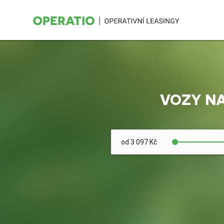
VOZY NA
od 3 097 Kč
Kraj
Určeno pro: FO/PO