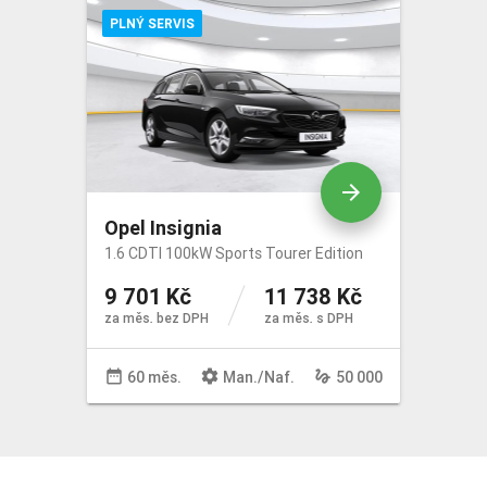
Výbava
PLNÝ SERVIS
arrow_forward
Opel Insignia
1.6 CDTI 100kW Sports Tourer Edition
9 701 Kč
11 738 Kč
za měs. bez DPH
za měs. s DPH
date_range
settings
gesture
60 měs.
Man
./
Naf
.
50 000