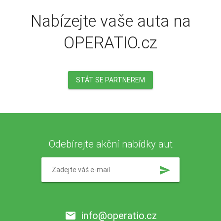
Nabízejte vaše auta na
OPERATIO.cz
STÁT SE PARTNEREM
Odebírejte akční nabídky aut
send
info@operatio.cz
email