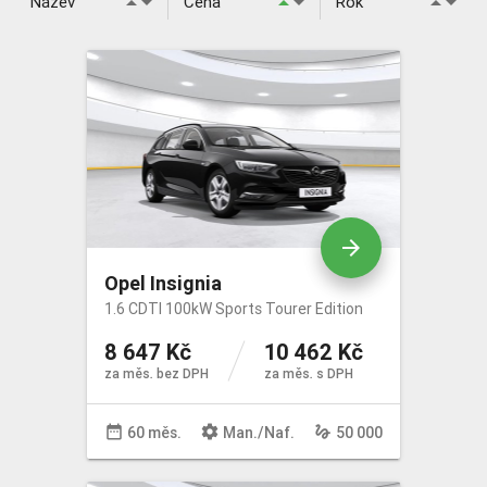
arrow_drop_down
arrow_drop_down
arrow_drop_down
arrow_drop_up
arrow_drop_up
arrow_drop_up
Název
Cena
Rok
Určeno pro: FO/PO
Palivo
Převodovka
Pohon
arrow_forward
Opel Insignia
Barva
1.6 CDTI 100kW Sports Tourer Edition
8 647 Kč
10 462 Kč
Karoserie
za měs. bez DPH
za měs. s DPH
Stav tachometru do
date_range
settings
gesture
60 měs.
Man
./
Naf
.
50 000